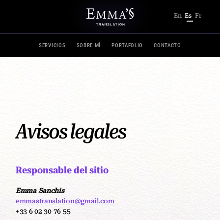
En
Es
Fr
SERVICIOS
SOBRE MÍ
PORTAFOLIO
CONTACTO
Avisos legales
Responsable del sitio
Emma Sanchis
emmastranslation@gmail.com
+33 6 02 30 76 55